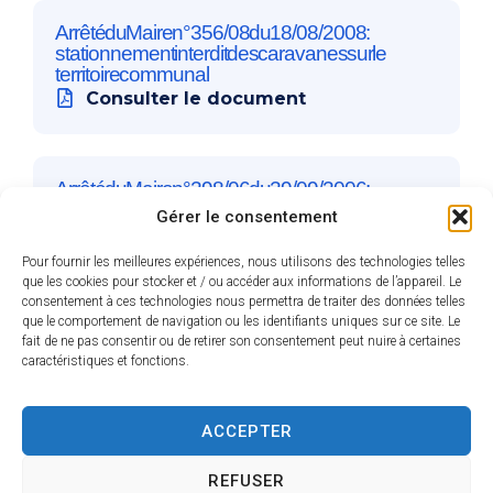
Arrêté du Maire n°356/08 du 18/08/2008 :
stationnement interdit des caravanes sur le
territoire communal
Consulter le document
Arrêté du Maire n°298/06 du 29/09/2006 :
Consommation d’alcool interdite sur la voie
Gérer le consentement
publique
Consulter le document
Pour fournir les meilleures expériences, nous utilisons des technologies telles
que les cookies pour stocker et / ou accéder aux informations de l’appareil. Le
consentement à ces technologies nous permettra de traiter des données telles
que le comportement de navigation ou les identifiants uniques sur ce site. Le
Arrêté Préfectoral n°2025-193 relatif à l’exercice
fait de ne pas consentir ou de retirer son consentement peut nuire à certaines
caractéristiques et fonctions.
de la vénerie sous terre du blaireau du 29/05/2025
au 15/09/2025
Consulter le document
ACCEPTER
REFUSER