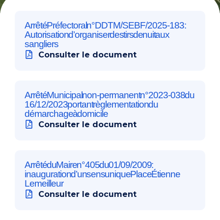
Arrêté Préfectoral n°DDTM/SEBF/2025-183:
Autorisation d’organiser des tirs de nuit aux
sangliers
Consulter le document
Arrêté Municipal non-permanent n°2023-038 du
16/12/2023 portant règlementation du
démarchage à domicile
Consulter le document
Arrêté du Maire n°405 du 01/09/2009 :
inauguration d’un sens unique Place Étienne
Lemeilleur
Consulter le document