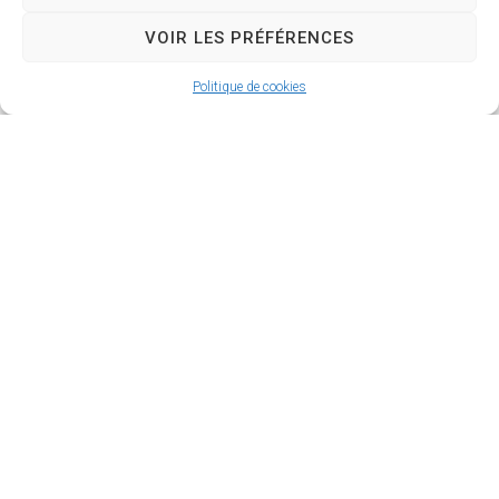
Arrêté Préfectoral n°2025-188 relatif à l’ouverture-
fermeture chasse 2025-2026
VOIR LES PRÉFÉRENCES
Consulter le document
Politique de cookies
Mairie de
Horaires
Fontaine-
d’ouverture
Bellenger
Ouvert au public le
2 Pl. Etienne
mardi
&
Lemeilleur
vendredi
14H
de
27600 Fontaine-
à 19H00
Bellenger
Accueil
02 32 53 40 66
téléphonique tous
sauf le
les jours
Nous
mercredi.
contacter